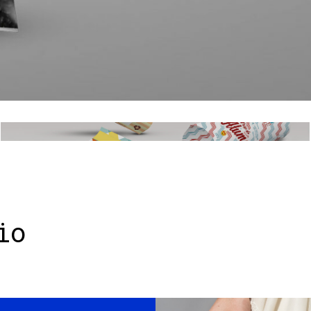
Sandoo
io