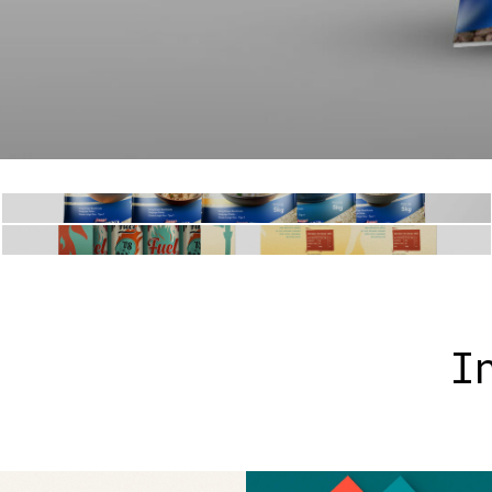
Arroz Patini
Pimenta Fuel
I