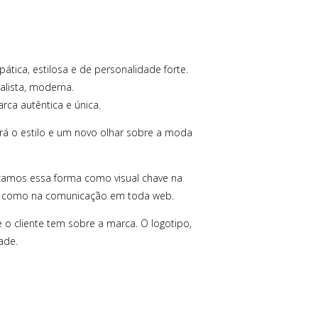
tica, estilosa e de personalidade forte.
alista, moderna.
ca autêntica e única.
cará o estilo e um novo olhar sobre a moda
lizamos essa forma como visual chave na
sos como na comunicação em toda web.
 o cliente tem sobre a marca. O logotipo,
ade.