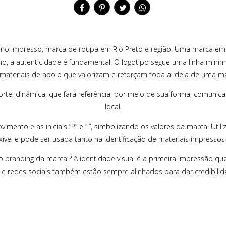
ano Impresso, marca de roupa em Rio Preto e região. Uma marca empá
 a autenticidade é fundamental. O logotipo segue uma linha minim
materiais de apoio que valorizam e reforçam toda a ideia de uma mar
forte, dinâmica, que fará referência, por meio de sua forma, comuni
local.
mento e as iniciais “P” e “I”, simbolizando os valores da marca. Uti
exível e pode ser usada tanto na identificação de materiais impres
o branding da marca!? A identidade visual é a primeira impressão que
e e redes sociais também estão sempre alinhados para dar credibilid