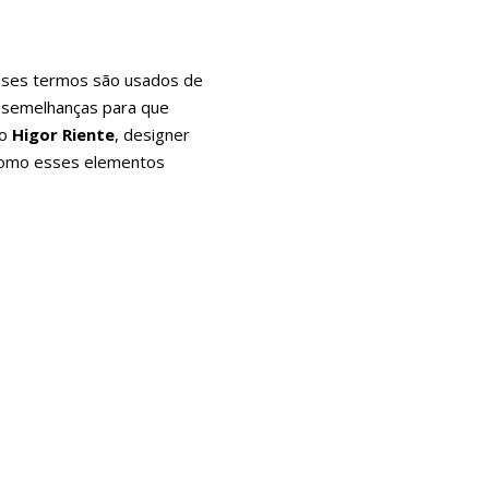
 esses termos são usados de
e semelhanças para que
mo
Higor Riente
, designer
e como esses elementos